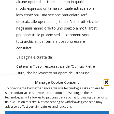
alcune opere di artisti che hanno in qualche
modo espresso un tema spirituale attraverso le
loro creazioni. Una sezione particolare sarà
dedicata alle opere eseguite dai Ricostruttori, che
negli anni hanno offerto uno spazio a molti artisti
per abbellire le proprie sedi. I commenti sono
tutti archiviati per tema e possono essere
consultati.
La pagina è curata da:
Caterina Toso
, restauratrice dell’Opificio Pietre
Dure, che ha lavorato su opere del Bronzino,
Mantegna e Beato Angelico.
Manage Cookie Consent
To provide the best experiences, we use technologies like cookies to
Valentina Cavadini
, religiosa dei Ricostruttori e
store and/or access device information. Consenting to these
artista.
technologies will allow us to process data such as browsing behavior or
unique IDs on this site. Not consenting or withdrawing consent, may
adversely affect certain features and functions.
ARCHIVIO ARTE E SPIRITUALITÀ: