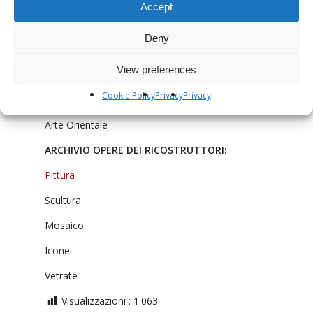
Accept
Arte antica
Deny
Arte paleo-cristiana
View preferences
Arte medievale
Cookie Policy
Privacy
Privacy
Arte Rinascimentale
Arte Orientale
ARCHIVIO OPERE DEI RICOSTRUTTORI:
Pittura
Scultura
Mosaico
Icone
Vetrate
Visualizzazioni :
1.063