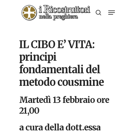
Skip
Menu
to
search
Close
main
Menu
content
IL CIBO E’ VITA:
principi
fondamentali del
metodo cousmine
Martedì 13 febbraio ore
21,00
a cura della dott.essa