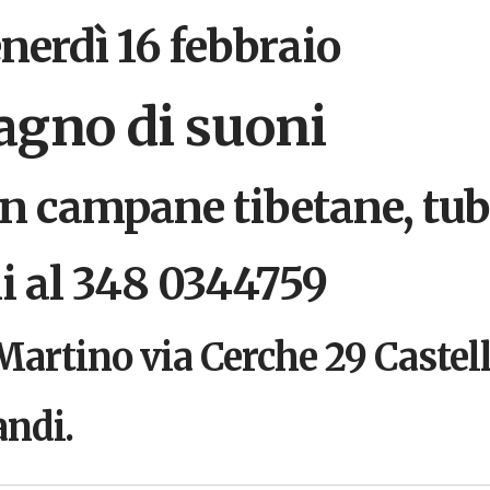
nerdì 16 febbraio
agno di suoni
n campane tibetane, tub
ni al 348 0344759
Martino via Cerche 29 Castell
andi.