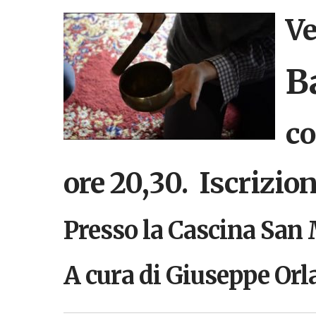
Ve
B
Hit enter to search or ESC to close
co
ore 20,30. Iscrizio
Presso la Cascina San 
A cura di Giuseppe Orl