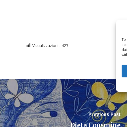
To 
acc
Visualizzazioni :
427
dat
wit
Previous Post
Dieta Cousmine