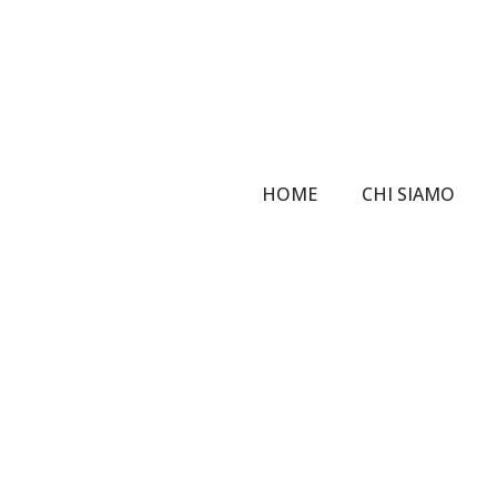
Skip
to
main
content
HOME
CHI SIAMO