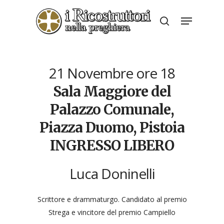
Skip
Menu
to
search
Close
main
Menu
content
21 Novembre ore 18
Sala Maggiore del
Palazzo Comunale,
Piazza Duomo, Pistoia
INGRESSO LIBERO
Luca Doninelli
Scrittore e drammaturgo. Candidato al premio
Strega e vincitore del premio Campiello