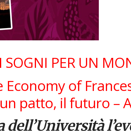
DI SOGNI PER UN M
 Economy of France
 un patto, il futuro –
A
a dell’Università l’ev