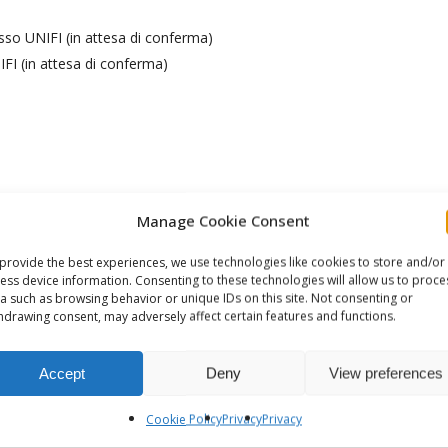
sso UNIFI (in attesa di conferma)
I (in attesa di conferma)
Manage Cookie Consent
no Integrale Sostenibile
provide the best experiences, we use technologies like cookies to store and/or
ess device information. Consenting to these technologies will allow us to proce
ternazionale Socio-Sanitaria e gestione dei conflitti (Università di F
a such as browsing behavior or unique IDs on this site. Not consenting or
hdrawing consent, may adversely affect certain features and functions.
rg
Accept
Deny
View preferences
Cookie Policy
Privacy
Privacy