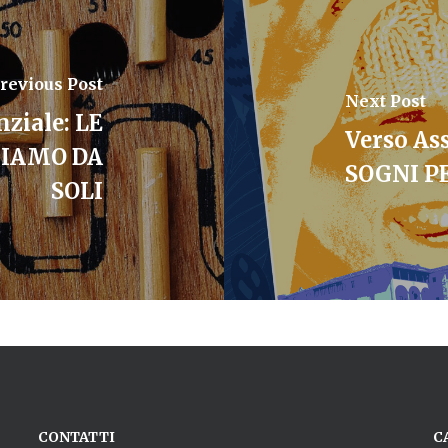
revious Post
Next Post
nziale: LE
Verso Ass
UIAMO DA
SOGNI P
SOLI
CONTATTI
C