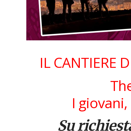
IL CANTIERE 
Hit enter to search or ESC to close
The
I giovani,
Su richiest