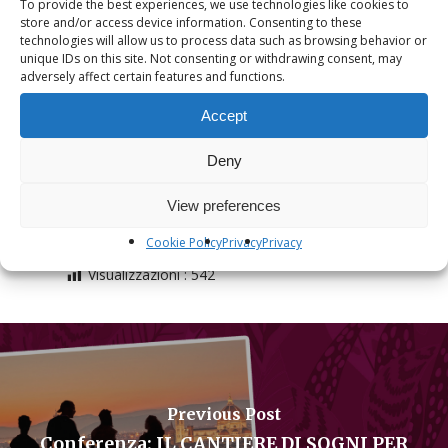
To provide the best experiences, we use technologies like cookies to
store and/or access device information. Consenting to these
technologies will allow us to process data such as browsing behavior or
Localitá
unique IDs on this site. Not consenting or withdrawing consent, may
Monastero San Leonardo
adversely affect certain features and functions.
Accept
Categoria Evento
Deny
Prato
View preferences
Cookie Policy
Privacy
Privacy
Visualizzazioni :
542
Previous Post
Conferenza: IL CANTIERE DI SOGNI PER