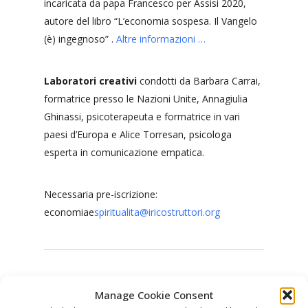
incaricata da papa Francesco per Assisi 2020,
autore del libro
“L’economia sospesa. Il Vangelo
(è) ingegnoso”
.
Altre informazioni …
Laboratori creativi
condotti da Barbara Carrai,
formatrice presso le Nazioni Unite, Annagiulia
Ghinassi, psicoterapeuta e formatrice in vari
paesi d’Europa e Alice Torresan, psicologa
esperta in comunicazione empatica.
Necessaria pre-iscrizione:
economiae
spiritualita@iricostruttori.org
Data
Mappa non disponibile
Manage Cookie Consent
Date(s) - 29/02/2020