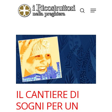
Skip
Menu
to
search
Close
main
Menu
content
IL CANTIERE DI
SOGNI PER UN