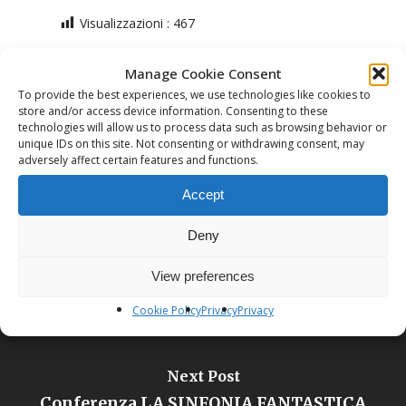
Visualizzazioni :
467
Manage Cookie Consent
To provide the best experiences, we use technologies like cookies to
store and/or access device information. Consenting to these
technologies will allow us to process data such as browsing behavior or
unique IDs on this site. Not consenting or withdrawing consent, may
adversely affect certain features and functions.
Previous Post
Laboratorio di autoformazione
Accept
Deny
View preferences
Cookie Policy
Privacy
Privacy
Next Post
Conferenza LA SINFONIA FANTASTICA