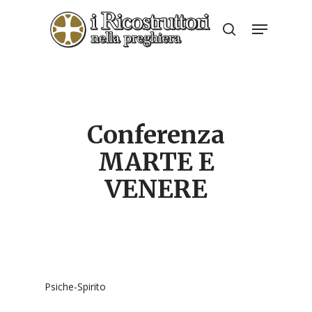
Skip
Menu
to
search
Close
main
Menu
content
Conferenza
MARTE E
VENERE
Psiche-Spirito