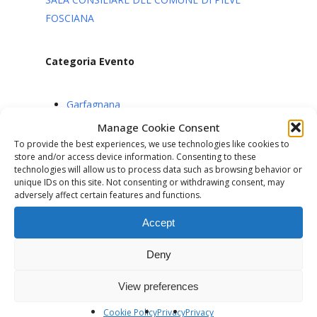
FOSCIANA
Categoria Evento
Garfagnana
Manage Cookie Consent
To provide the best experiences, we use technologies like cookies to
store and/or access device information. Consenting to these
Visualizzazioni :
452
technologies will allow us to process data such as browsing behavior or
unique IDs on this site. Not consenting or withdrawing consent, may
adversely affect certain features and functions.
Accept
Deny
Previous Post
Conferenza: IL SILENZIO DEL CUORE
View preferences
Cookie Policy
Privacy
Privacy