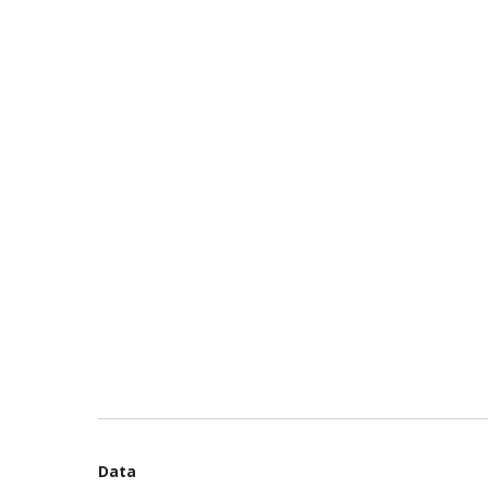
Hit enter to search or ESC to close
Data