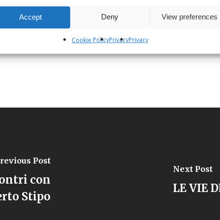
Accept
Deny
View preferences
Cookie Policy
Privacy
Privacy
revious Post
Next Post
ontri con
LE VIE 
rto Stipo