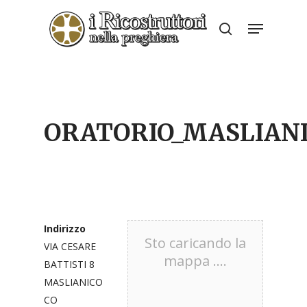
Skip
Menu
to
search
Close
main
Menu
content
ORATORIO_MASLIAN
Indirizzo
Sto caricando la
VIA CESARE
mappa ....
BATTISTI 8
MASLIANICO
CO