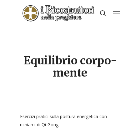
Skip
Menu
to
search
Close
main
Menu
content
Equilibrio corpo-
mente
Esercizi pratici sulla postura energetica con
richiami di Qi-Gong