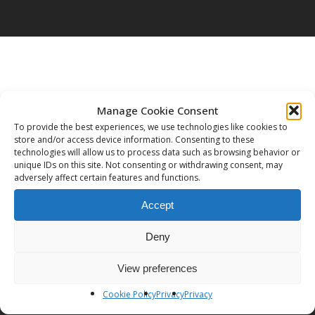
Manage Cookie Consent
Leave a Reply
To provide the best experiences, we use technologies like cookies to
store and/or access device information. Consenting to these
technologies will allow us to process data such as browsing behavior or
You must be
logged in
to post a comment.
unique IDs on this site. Not consenting or withdrawing consent, may
adversely affect certain features and functions.
Accept
Deny
View preferences
Cookie Policy
Privacy
Privacy