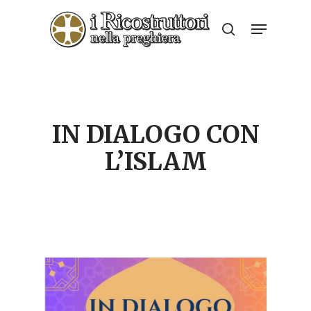
Skip
Menu
to
search
Close
main
Menu
content
IN DIALOGO CON
L’ISLAM