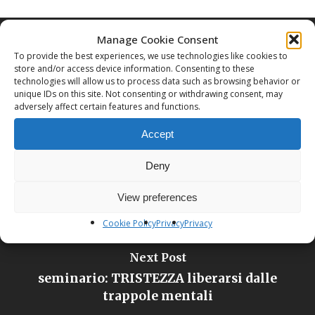
Manage Cookie Consent
To provide the best experiences, we use technologies like cookies to
store and/or access device information. Consenting to these
technologies will allow us to process data such as browsing behavior or
Previous Post
unique IDs on this site. Not consenting or withdrawing consent, may
adversely affect certain features and functions.
YOGA
Accept
Deny
View preferences
Cookie Policy
Privacy
Privacy
Next Post
seminario: TRISTEZZA liberarsi dalle
trappole mentali