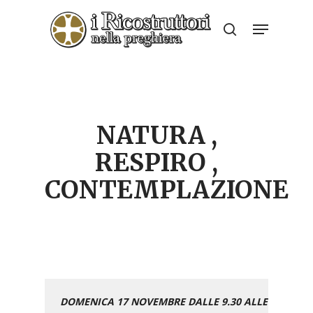
Skip
Menu
to
search
Close
main
Menu
content
NATURA ,
RESPIRO ,
CONTEMPLAZIONE
DOMENICA 17 NOVEMBRE DALLE 9.30 ALLE 16.30
