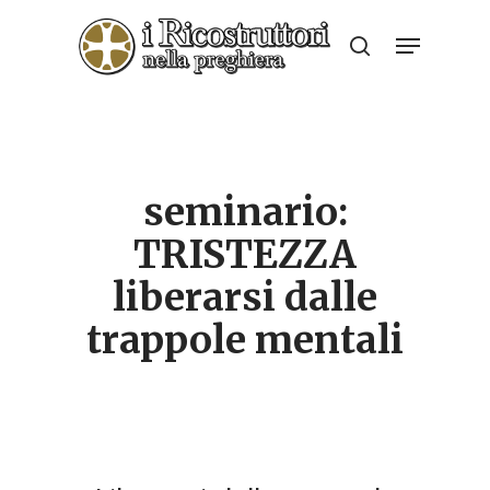
Skip
Menu
to
search
Close
main
Menu
content
seminario:
TRISTEZZA
liberarsi dalle
trappole mentali