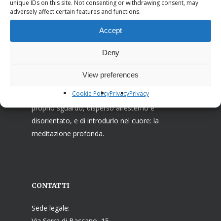
Associazione I Ricostruttori nella preghiera
unique IDs on this site. Not consenting or withdrawing consent, may
adversely affect certain features and functions.
La Missione dei Ricostruttori nella preghiera è
Accept
farsi testimoni di una cristianità capace di venire
incontro al bisogno di preghiera e ricerca
Deny
interiore, spesso inconsapevole, dell’uomo
contemporaneo. Attingendo alle risorse della
View preferences
tradizione cristiana, propongono un cammino di
Cookie Policy
Privacy
Privacy
rientro in se stessi, che consenta di raccogliere il
proprio sguardo, disperso all’esterno e
disorientato, e di introdurlo nel cuore: la
meditazione profonda.
CONTATTI
Sede legale:
Via Serra di Baccano, 15