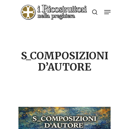
Skip
Menu
to
search
Close
main
Menu
content
S_COMPOSIZIONI
D’AUTORE