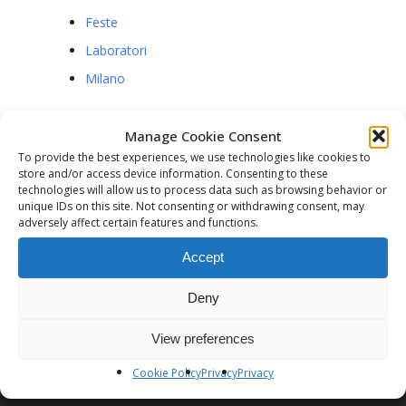
Feste
Laboratori
Milano
Manage Cookie Consent
Visualizzazioni :
295
To provide the best experiences, we use technologies like cookies to
store and/or access device information. Consenting to these
technologies will allow us to process data such as browsing behavior or
unique IDs on this site. Not consenting or withdrawing consent, may
adversely affect certain features and functions.
Accept
Previous Post
Deny
corso Pittura ad Olio
View preferences
Cookie Policy
Privacy
Privacy