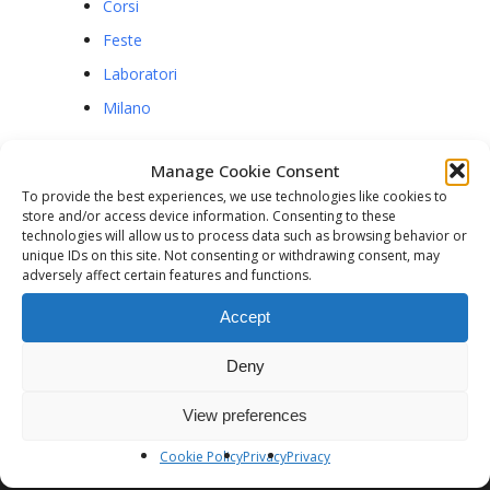
Corsi
Feste
Laboratori
Milano
Manage Cookie Consent
Visualizzazioni :
427
To provide the best experiences, we use technologies like cookies to
store and/or access device information. Consenting to these
technologies will allow us to process data such as browsing behavior or
unique IDs on this site. Not consenting or withdrawing consent, may
adversely affect certain features and functions.
Accept
Previous Post
Deny
Esplorare il mistero che ci abita
View preferences
Cookie Policy
Privacy
Privacy