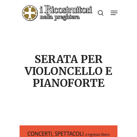
Skip
Menu
to
search
Close
main
Menu
content
SERATA PER
VIOLONCELLO E
PIANOFORTE