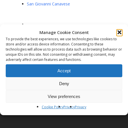
San Giovanni Canavese
Visualizzazioni :
449
Manage Cookie Consent
To provide the best experiences, we use technologies like cookies to
store and/or access device information. Consenting to these
technologies will allow us to process data such as browsing behavior or
unique IDs on this site. Not consenting or withdrawing consent, may
adversely affect certain features and functions.
Previous Post
Accept
L'EQUILIBRIO EMOTIVO
Deny
View preferences
Cookie Policy
Privacy
Privacy