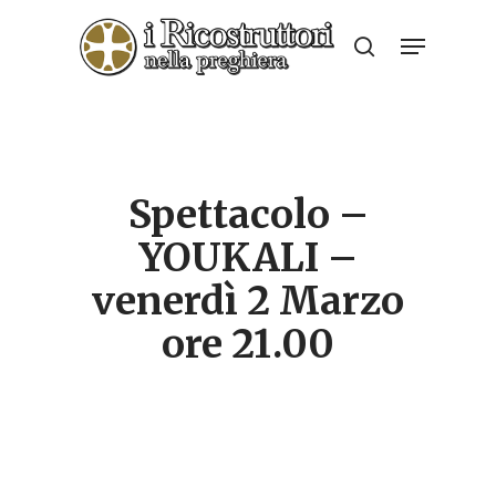
Skip
Menu
to
search
Close
main
Menu
content
Spettacolo –
YOUKALI –
venerdì 2 Marzo
ore 21.00