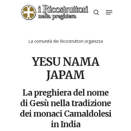
Skip
Menu
to
search
Close
main
Menu
content
La comunità dei Ricostruttori organizza
YESU NAMA
JAPAM
La preghiera del nome
di Gesù nella tradizione
dei monaci Camaldolesi
in India