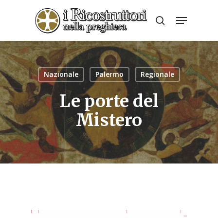
Skip
Menu
to
search
Close
main
Menu
content
Nazionale
Palermo
Regionale
Le porte del
Mistero