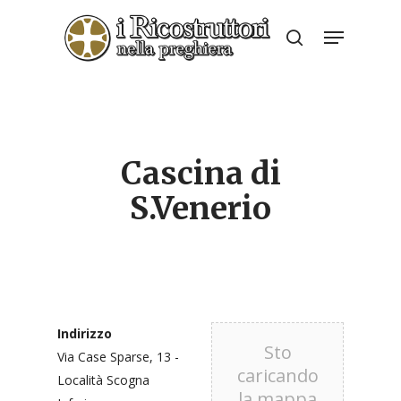
Skip
Menu
to
search
Close
main
Menu
content
Cascina di
S.Venerio
Indirizzo
Sto
Via Case Sparse, 13 -
caricando
Località Scogna
la mappa