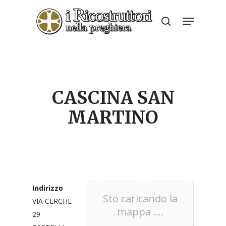
Skip
Menu
to
search
Close
main
Menu
content
CASCINA SAN
MARTINO
Indirizzo
Sto caricando la
VIA CERCHE
mappa ....
29