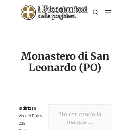
Skip
Menu
to
search
Close
main
Menu
content
Monastero di San
Leonardo (PO)
Indirizzo
Sto caricando la
Via del Palco,
mappa ....
228