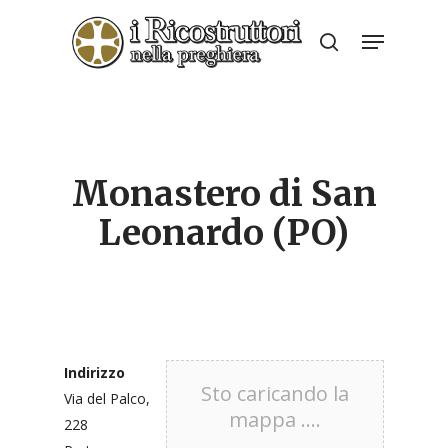
Skip
Menu
to
search
Close
main
Menu
content
Monastero di San
Leonardo (PO)
Indirizzo
Sto caricando la
Via del Palco,
mappa ....
228