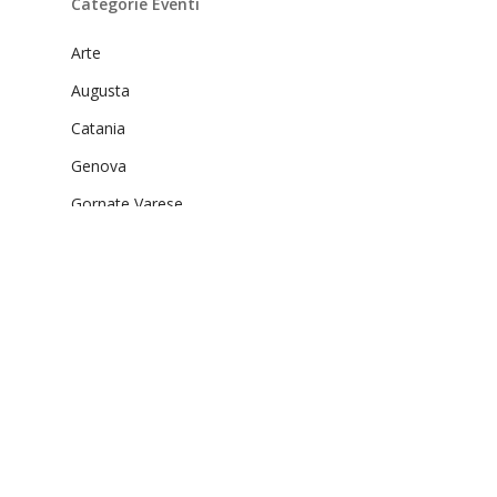
Categorie Eventi
Arte
Augusta
Catania
Genova
Gornate Varese
In evidenza
Libri proposti
musica
Nazionale
Palermo
Recensioni
Regionale