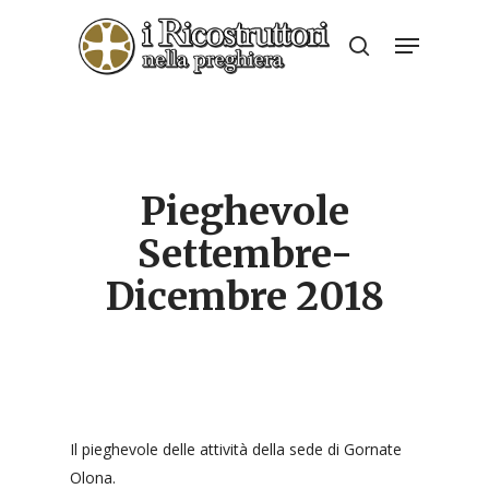
Skip
Menu
to
search
Close
main
Menu
content
Pieghevole
Settembre-
Dicembre 2018
Il pieghevole delle attività della sede di Gornate
Olona.